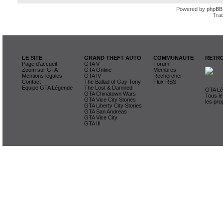
Powered by
phpBB
Trad
LE SITE
GRAND THEFT AUTO
COMMUNAUTE
RETRO
Page d'accueil
GTA V
Forum
Zoom sur GTA
GTA Online
Membres
Mentions légales
GTA IV
Rechercher
Contact
The Ballad of Gay Tony
Flux RSS
Equipe GTA Légende
The Lost & Damned
GTA Lég
GTA Chinatown Wars
Tous le
GTA Vice City Stories
les pro
GTA Liberty City Stories
GTA San Andreas
GTA Vice City
GTA III