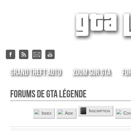
Grand Theft Auto
Zoom sur GTA
Fo
Forums de GTA Légende
Inscription
Index
Aide
Con