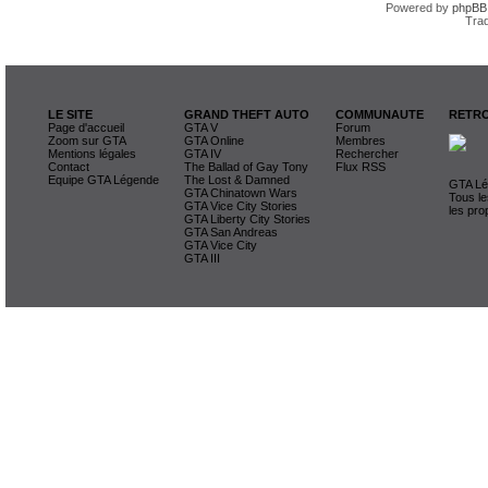
Powered by
phpBB
Trad
LE SITE
GRAND THEFT AUTO
COMMUNAUTE
RETRO
Page d'accueil
GTA V
Forum
Zoom sur GTA
GTA Online
Membres
Mentions légales
GTA IV
Rechercher
Contact
The Ballad of Gay Tony
Flux RSS
Equipe GTA Légende
The Lost & Damned
GTA Lég
GTA Chinatown Wars
Tous le
GTA Vice City Stories
les pro
GTA Liberty City Stories
GTA San Andreas
GTA Vice City
GTA III