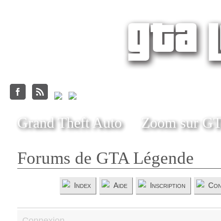
Grand Theft Auto
Zoom sur G
Forums de GTA Légende
Index
Aide
Inscription
Con
Connexion