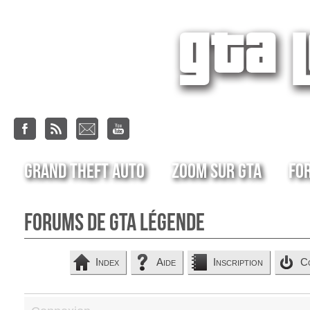
Grand Theft Auto
Zoom sur GTA
Fo
Forums de GTA Légende
Index
Aide
Inscription
C