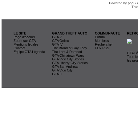
Powered by
phpBB
Trad
LE SITE
GRAND THEFT AUTO
COMMUNAUTE
RETRO
Page d'accueil
GTA V
Forum
Zoom sur GTA
GTA Online
Membres
Mentions légales
GTA IV
Rechercher
Contact
The Ballad of Gay Tony
Flux RSS
Equipe GTA Légende
The Lost & Damned
GTA Lég
GTA Chinatown Wars
Tous le
GTA Vice City Stories
les pro
GTA Liberty City Stories
GTA San Andreas
GTA Vice City
GTA III