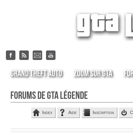
Grand Theft Auto
Zoom sur GTA
Fo
Forums de GTA Légende
Index
Aide
Inscription
C