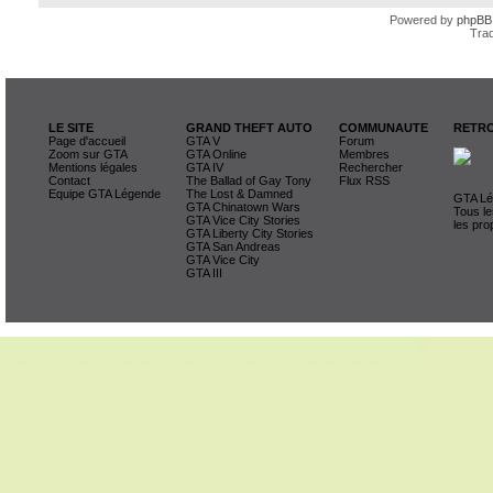
Powered by
phpBB
Trad
LE SITE
GRAND THEFT AUTO
COMMUNAUTE
RETRO
Page d'accueil
GTA V
Forum
Zoom sur GTA
GTA Online
Membres
Mentions légales
GTA IV
Rechercher
Contact
The Ballad of Gay Tony
Flux RSS
Equipe GTA Légende
The Lost & Damned
GTA Lég
GTA Chinatown Wars
Tous le
GTA Vice City Stories
les pro
GTA Liberty City Stories
GTA San Andreas
GTA Vice City
GTA III