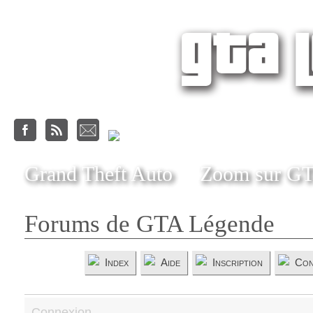
Grand Theft Auto
Zoom sur G
Forums de GTA Légende
Index
Aide
Inscription
Con
Connexion