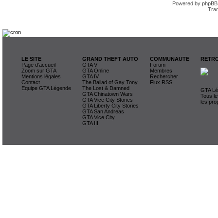
Powered by
phpBB
Trad
LE SITE
GRAND THEFT AUTO
COMMUNAUTE
RETRO
Page d'accueil
GTA V
Forum
Zoom sur GTA
GTA Online
Membres
Mentions légales
GTA IV
Rechercher
Contact
The Ballad of Gay Tony
Flux RSS
Equipe GTA Légende
The Lost & Damned
GTA Lég
GTA Chinatown Wars
Tous le
GTA Vice City Stories
les pro
GTA Liberty City Stories
GTA San Andreas
GTA Vice City
GTA III