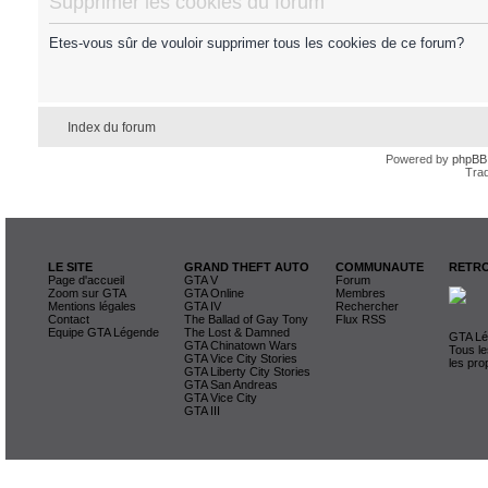
Supprimer les cookies du forum
Etes-vous sûr de vouloir supprimer tous les cookies de ce forum?
Index du forum
Powered by
phpBB
Trad
LE SITE
GRAND THEFT AUTO
COMMUNAUTE
RETRO
Page d'accueil
GTA V
Forum
Zoom sur GTA
GTA Online
Membres
Mentions légales
GTA IV
Rechercher
Contact
The Ballad of Gay Tony
Flux RSS
Equipe GTA Légende
The Lost & Damned
GTA Lég
GTA Chinatown Wars
Tous le
GTA Vice City Stories
les pro
GTA Liberty City Stories
GTA San Andreas
GTA Vice City
GTA III