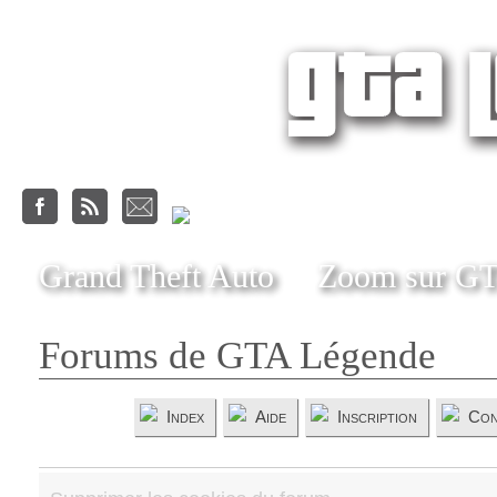
Grand Theft Auto
Zoom sur G
Forums de GTA Légende
Index
Aide
Inscription
Con