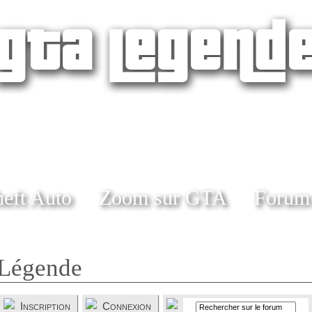
eft Auto
Zoom sur GTA
Forum
Légende
Inscription
Connexion