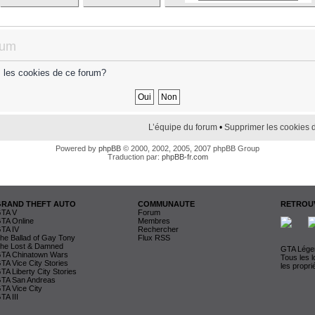
rum
s les cookies de ce forum?
L’équipe du forum
•
Supprimer les cookies 
Powered by
phpBB
© 2000, 2002, 2005, 2007 phpBB Group
Traduction par:
phpBB-fr.com
GRAND THEFT AUTO
COMMUNAUTE
RETROUV
TA V
Forum
TA Online
Membres
TA IV
Rechercher
he Ballad of Gay Tony
Flux RSS
he Lost & Damned
GTA Légen
TA Chinatown Wars
Tous les 
TA Vice City Stories
les propri
TA Liberty City Stories
TA San Andreas
TA Vice City
TA III