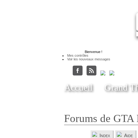
Bienvenue
!
Mes contrôles
Voir les nouveaux messages
Accueil
Grand Th
Forums de GTA 
Index
Aide