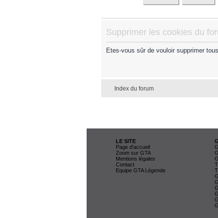
Supprimer les cookies du fo
Etes-vous sûr de vouloir supprimer tou
Index du forum
LE SITE
Page d'accueil
G
Zoom sur GTA
G
Mentions légales
G
Contact
T
Equipe GTA Légende
T
G
G
G
G
G
G