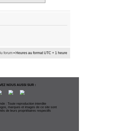
du forum
• Heures au format UTC + 1 heure
EZ NOUS AUSSI SUR :
de : Toute reproduction interdite
logos, marques et images de ce site sont
étés de leurs propriétaires respectifs