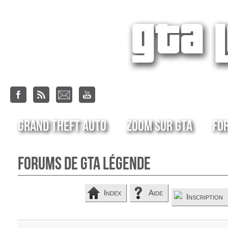
Grand Theft Auto
Zoom sur GTA
Fo
Forums de GTA Légende
Index
Aide
Inscription