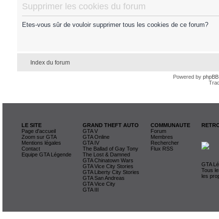
Supprimer les cookies du forum
Etes-vous sûr de vouloir supprimer tous les cookies de ce forum?
Index du forum
Powered by
phpBB
Trad
LE SITE
GRAND THEFT AUTO
COMMUNAUTE
RETRO
Page d'accueil
GTA V
Forum
Zoom sur GTA
GTA Online
Membres
Mentions légales
GTA IV
Rechercher
Contact
The Ballad of Gay Tony
Flux RSS
Equipe GTA Légende
The Lost & Damned
GTA Chinatown Wars
GTA Lég
GTA Vice City Stories
Tous le
GTA Liberty City Stories
les pro
GTA San Andreas
GTA Vice City
GTA III