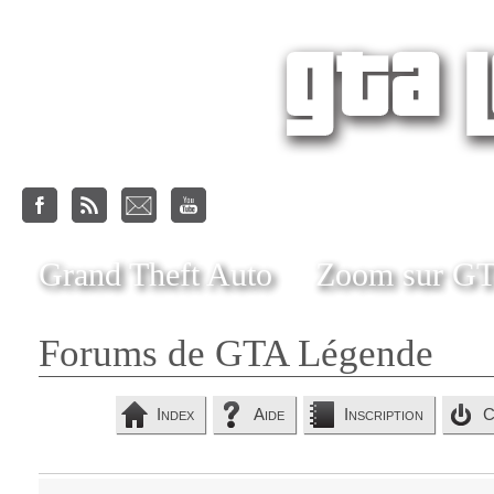
Grand Theft Auto
Zoom sur G
Forums de GTA Légende
Index
Aide
Inscription
C