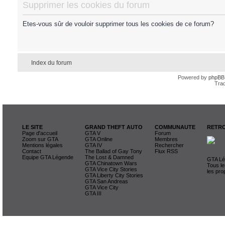
Supprimer les cookies du forum
Etes-vous sûr de vouloir supprimer tous les cookies de ce forum?
Index du forum
Powered by
phpBB
Trad
LE SITE
GRAND THEFT AUTO
COMMUNAUTE
RETRO
Page d'accueil
GTA V
Forum
Zoom sur GTA
GTA Online
Membres
Mentions légales
GTA IV
Rechercher
Contact
The Ballad of Gay Tony
Flux RSS
Equipe GTA Légende
The Lost & Damned
GTA Lég
GTA Chinatown Wars
Tous le
GTA Vice City Stories
les pro
GTA Liberty City Stories
GTA San Andreas
GTA Vice City
GTA III