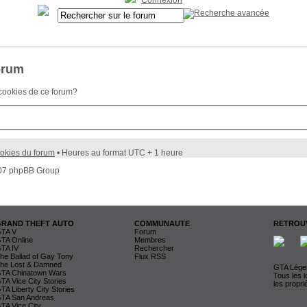
Connexion
orum
 cookies de ce forum?
okies du forum
• Heures au format UTC + 1 heure
007 phpBB Group
GRAND THEFT AUTO
COMMUNAUTE
RETROUV
TA V
Forum
TA Online
Membres
TA IV
Rechercher
he Ballad of Gay Tony
Flux RSS
he Lost & Damned
GTA Légen
TA Chinatown Wars
Tous les 
TA Vice City Stories
les propri
TA Liberty City Stories
TA San Andreas
TA Vice City