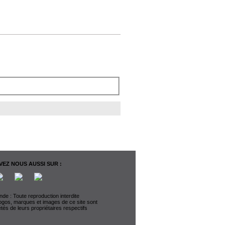
EZ NOUS AUSSI SUR :
de : Toute reproduction interdite
logos, marques et images de ce site sont
étés de leurs propriétaires respectifs