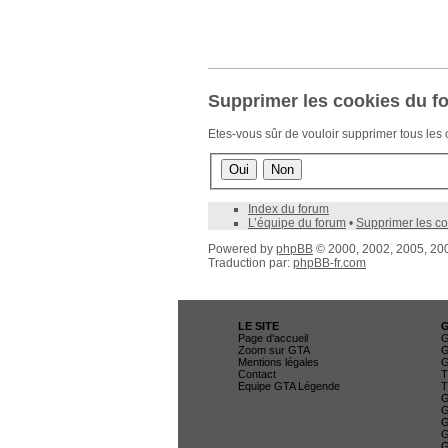
Supprimer les cookies du f
Etes-vous sûr de vouloir supprimer tous les
Index du forum
L’équipe du forum
•
Supprimer les co
Powered by
phpBB
© 2000, 2002, 2005, 2
Traduction par:
phpBB-fr.com
LE SITE
Page d'accueil
G
Zoom sur GTA
G
Mentions légales
G
Contact
T
Equipe GTA Légende
T
G
G
G
G
G