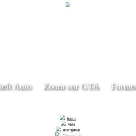
eft Auto
Zoom sur GTA
Forum
Index
Aide
Inscription