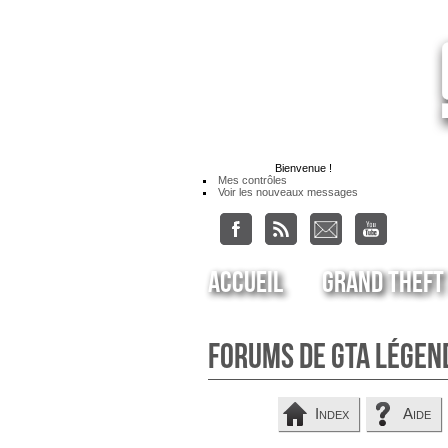
Bienvenue
!
Mes contrôles
Voir les nouveaux messages
Accueil
Grand Theft
Forums de GTA Légen
Index
Aide