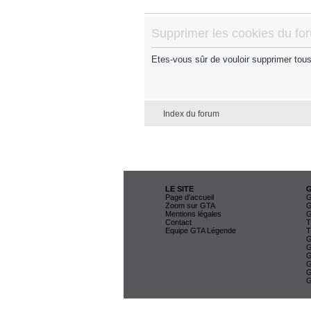
Supprimer les cookies du fo
Etes-vous sûr de vouloir supprimer tou
Index du forum
LE SITE
Page d'accueil
G
Zoom sur GTA
G
Mentions légales
G
Contact
T
Equipe GTA Légende
T
G
G
G
G
G
G