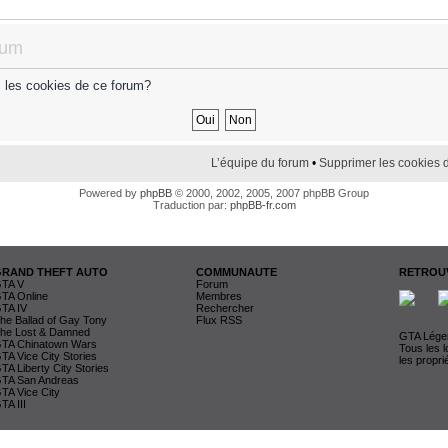
rum
s les cookies de ce forum?
L’équipe du forum
•
Supprimer les cookies 
Powered by
phpBB
© 2000, 2002, 2005, 2007 phpBB Group
Traduction par:
phpBB-fr.com
GRAND THEFT AUTO
COMMUNAUTE
RETROUV
TA V
Forum
TA Online
Membres
TA IV
Rechercher
he Ballad of Gay Tony
Flux RSS
he Lost & Damned
GTA Légen
TA Chinatown Wars
Tous les 
TA Vice City Stories
les propri
TA Liberty City Stories
TA San Andreas
TA Vice City
TA III