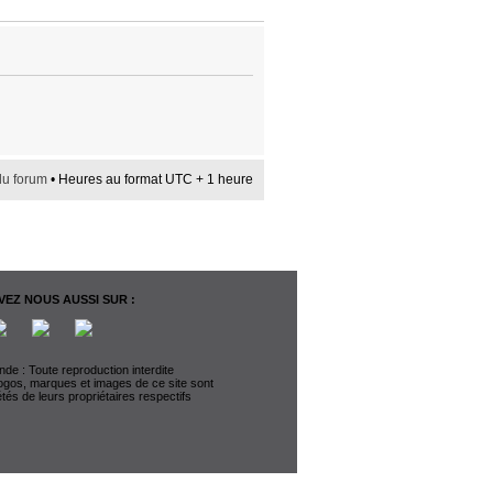
du forum
• Heures au format UTC + 1 heure
EZ NOUS AUSSI SUR :
de : Toute reproduction interdite
logos, marques et images de ce site sont
étés de leurs propriétaires respectifs