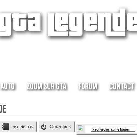
 Auto
Zoom sur GTA
Forum
Contact
de
Inscription
Connexion