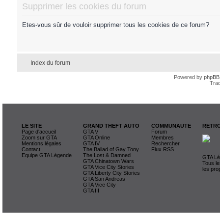
Supprimer les cookies du forum
Etes-vous sûr de vouloir supprimer tous les cookies de ce forum?
Index du forum
Powered by
phpBB
Trad
LE SITE
GRAND THEFT AUTO
COMMUNAUTE
RETRO
Page d'accueil
GTA V
Forum
Zoom sur GTA
GTA Online
Membres
Mentions légales
GTA IV
Rechercher
Contact
The Ballad of Gay Tony
Flux RSS
Equipe GTA Légende
The Lost & Damned
GTA Lég
GTA Chinatown Wars
Tous le
GTA Vice City Stories
les pro
GTA Liberty City Stories
GTA San Andreas
GTA Vice City
GTA III