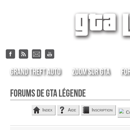
Grand Theft Auto
Zoom sur GTA
Fo
Forums de GTA Légende
Index
Aide
Inscription
C