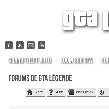
Grand Theft Auto
Zoom sur GTA
Fo
Forums de GTA Légende
Index
Aide
Inscription
C