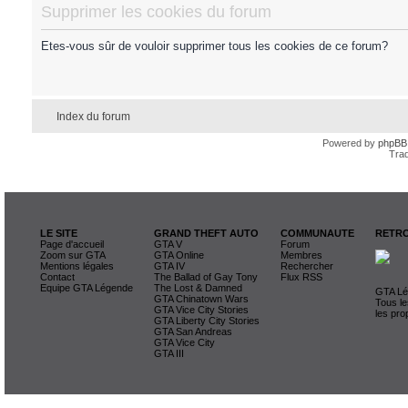
Supprimer les cookies du forum
Etes-vous sûr de vouloir supprimer tous les cookies de ce forum?
Index du forum
Powered by
phpBB
Trad
LE SITE
GRAND THEFT AUTO
COMMUNAUTE
RETRO
Page d'accueil
GTA V
Forum
Zoom sur GTA
GTA Online
Membres
Mentions légales
GTA IV
Rechercher
Contact
The Ballad of Gay Tony
Flux RSS
Equipe GTA Légende
The Lost & Damned
GTA Lég
GTA Chinatown Wars
Tous le
GTA Vice City Stories
les pro
GTA Liberty City Stories
GTA San Andreas
GTA Vice City
GTA III