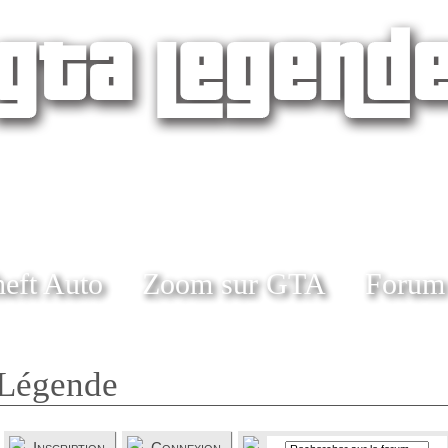
eft Auto
Zoom sur GTA
Forum
Légende
Inscription
Connexion