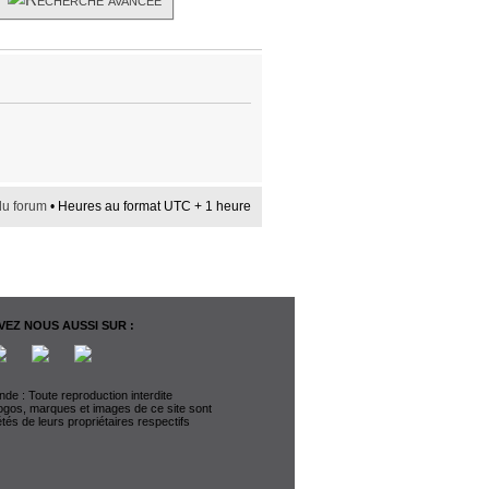
du forum
• Heures au format UTC + 1 heure
EZ NOUS AUSSI SUR :
de : Toute reproduction interdite
logos, marques et images de ce site sont
étés de leurs propriétaires respectifs