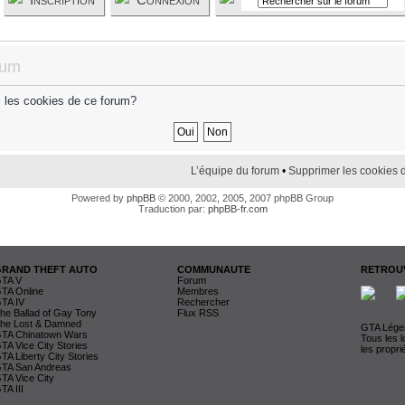
rum
s les cookies de ce forum?
L’équipe du forum
•
Supprimer les cookies 
Powered by
phpBB
© 2000, 2002, 2005, 2007 phpBB Group
Traduction par:
phpBB-fr.com
GRAND THEFT AUTO
COMMUNAUTE
RETROUV
TA V
Forum
TA Online
Membres
TA IV
Rechercher
he Ballad of Gay Tony
Flux RSS
he Lost & Damned
GTA Légen
TA Chinatown Wars
Tous les 
TA Vice City Stories
les propri
TA Liberty City Stories
TA San Andreas
TA Vice City
TA III