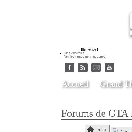
Bienvenue
!
Mes contrôles
Voir les nouveaux messages
Accueil
Grand Th
Forums de GTA 
Index
Aide