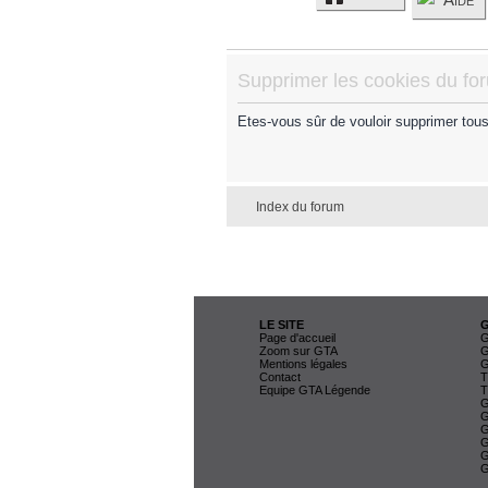
Supprimer les cookies du fo
Etes-vous sûr de vouloir supprimer tou
Index du forum
LE SITE
Page d'accueil
G
Zoom sur GTA
G
Mentions légales
G
Contact
T
Equipe GTA Légende
T
G
G
G
G
G
G