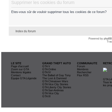
Supprimer les cookies du forum
Etes-vous sûr de vouloir supprimer tous les cookies de ce forum?
Index du forum
Powered by
phpBB
Trad
LE SITE
GRAND THEFT AUTO
COMMUNAUTE
RETRO
Page d'accueil
GTA V
Forum
Zoom sur GTA
GTA Online
Membres
Mentions légales
GTA IV
Rechercher
Contact
The Ballad of Gay Tony
Flux RSS
Equipe GTA Légende
The Lost & Damned
GTA Lég
GTA Chinatown Wars
Tous le
GTA Vice City Stories
les pro
GTA Liberty City Stories
GTA San Andreas
GTA Vice City
GTA III