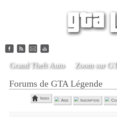
Grand Theft Auto
Zoom sur G
Forums de GTA Légende
Index
Aide
Inscription
Co