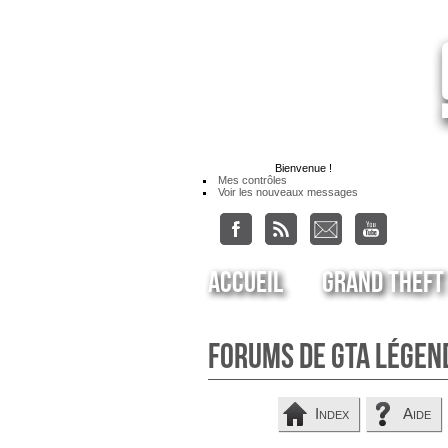
Bienvenue
!
Mes contrôles
Voir les nouveaux messages
Accueil
Grand Theft
Forums de GTA Légen
Index
Aide