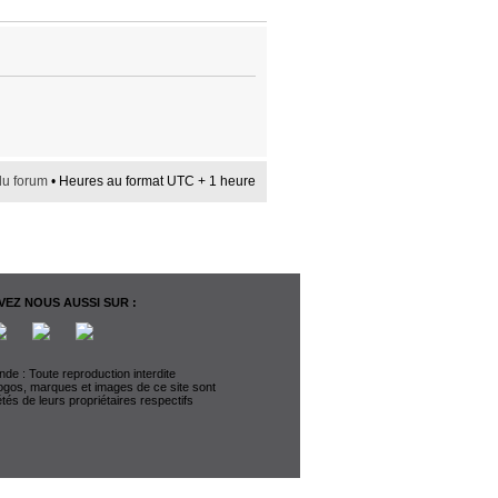
du forum
• Heures au format UTC + 1 heure
EZ NOUS AUSSI SUR :
de : Toute reproduction interdite
logos, marques et images de ce site sont
étés de leurs propriétaires respectifs