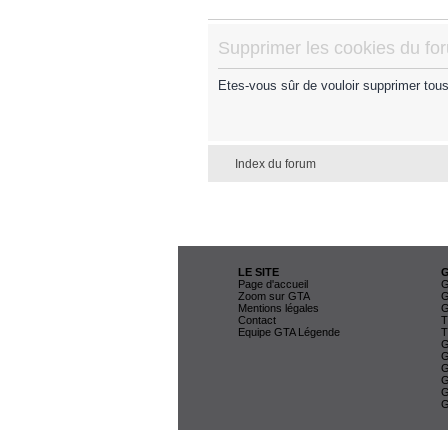
Supprimer les cookies du fo
Etes-vous sûr de vouloir supprimer tou
Index du forum
LE SITE
Page d'accueil
G
Zoom sur GTA
G
Mentions légales
G
Contact
T
Equipe GTA Légende
T
G
G
G
G
G
G