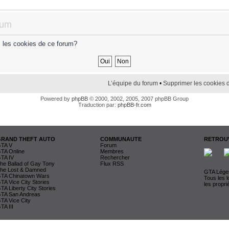
rum
s les cookies de ce forum?
L’équipe du forum
•
Supprimer les cookies 
Powered by
phpBB
© 2000, 2002, 2005, 2007 phpBB Group
Traduction par:
phpBB-fr.com
GRAND THEFT AUTO
COMMUNAUTE
RETROUV
TA V
Forum
TA Online
Membres
TA IV
Rechercher
he Ballad of Gay Tony
Flux RSS
he Lost & Damned
GTA Légen
TA Chinatown Wars
Tous les 
TA Vice City Stories
les propri
TA Liberty City Stories
TA San Andreas
TA Vice City
TA III