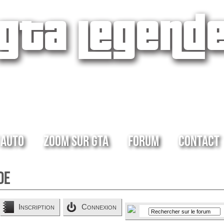
 Auto
Zoom sur GTA
Forum
Contact
de
Inscription
Connexion