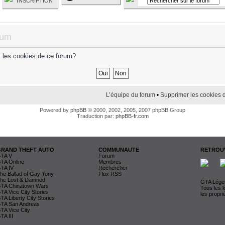
rum
s les cookies de ce forum?
L’équipe du forum
•
Supprimer les cookies 
Powered by
phpBB
© 2000, 2002, 2005, 2007 phpBB Group
Traduction par:
phpBB-fr.com
GRAND THEFT AUTO
COMMUNAUTE
RETROUV
TA V
Forum
TA Online
Membres
TA IV
Rechercher
he Ballad of Gay Tony
Flux RSS
he Lost & Damned
GTA Légen
TA Chinatown Wars
Tous les 
TA Vice City Stories
les propri
TA Liberty City Stories
TA San Andreas
TA Vice City
TA III