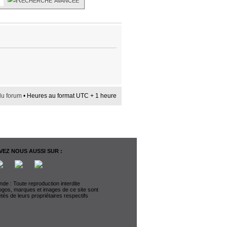
du forum
• Heures au format UTC + 1 heure
EZ NOUS AUSSI SUR :
de : Toute reproduction interdite
logos, marques et images de ce site sont
étés de leurs propriétaires respectifs