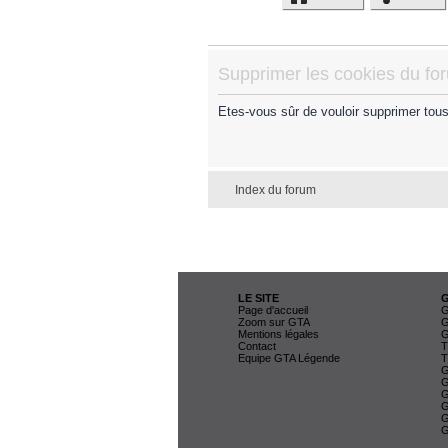
Supprimer les cookies du fo
Etes-vous sûr de vouloir supprimer tou
Index du forum
LE SITE
Page d'accueil
G
Zoom sur GTA
G
Mentions légales
G
Contact
T
Equipe GTA Légende
T
G
G
G
G
G
G