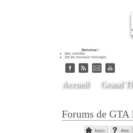
Bienvenue
!
Mes contrôles
Voir les nouveaux messages
Accueil
Grand Th
Forums de GTA 
Index
Aide