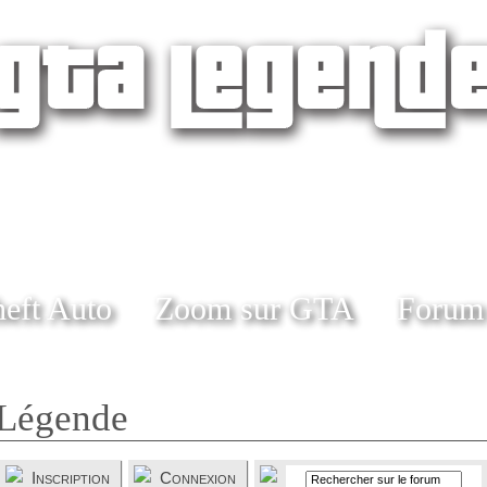
eft Auto
Zoom sur GTA
Forum
Légende
Inscription
Connexion