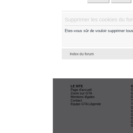
Supprimer les cookies du fo
Etes-vous sûr de vouloir supprimer tou
Index du forum
LE SITE
Page d'accueil
G
Zoom sur GTA
G
Mentions légales
G
Contact
T
Equipe GTA Légende
T
G
G
G
G
G
G