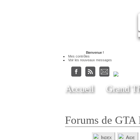
Bienvenue
!
Mes contrôles
Voir les nouveaux messages
Accueil
Grand Th
Forums de GTA 
Index
Aide