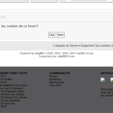
rum
s les cookies de ce forum?
L’équipe du forum
•
Supprimer les cookies 
Powered by
phpBB
© 2000, 2002, 2005, 2007 phpBB Group
Traduction par:
phpBB-fr.com
GRAND THEFT AUTO
COMMUNAUTE
RETROUV
TA V
Forum
TA Online
Membres
TA IV
Rechercher
he Ballad of Gay Tony
Flux RSS
he Lost & Damned
GTA Légen
TA Chinatown Wars
Tous les 
TA Vice City Stories
les propri
TA Liberty City Stories
TA San Andreas
TA Vice City
TA III