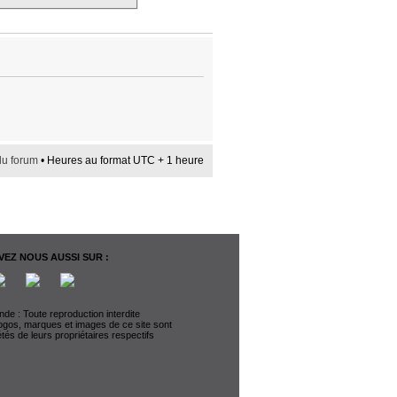
du forum
• Heures au format UTC + 1 heure
EZ NOUS AUSSI SUR :
de : Toute reproduction interdite
logos, marques et images de ce site sont
étés de leurs propriétaires respectifs