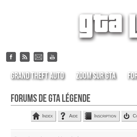
Grand Theft Auto
Zoom sur GTA
Fo
Forums de GTA Légende
Index
Aide
Inscription
C