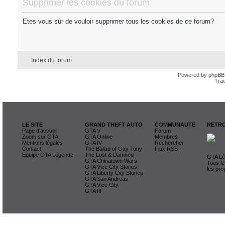
Supprimer les cookies du forum
Etes-vous sûr de vouloir supprimer tous les cookies de ce forum?
Index du forum
Powered by
phpBB
Trad
LE SITE
GRAND THEFT AUTO
COMMUNAUTE
RETRO
Page d'accueil
GTA V
Forum
Zoom sur GTA
GTA Online
Membres
Mentions légales
GTA IV
Rechercher
Contact
The Ballad of Gay Tony
Flux RSS
Equipe GTA Légende
The Lost & Damned
GTA Lég
GTA Chinatown Wars
Tous le
GTA Vice City Stories
les pro
GTA Liberty City Stories
GTA San Andreas
GTA Vice City
GTA III