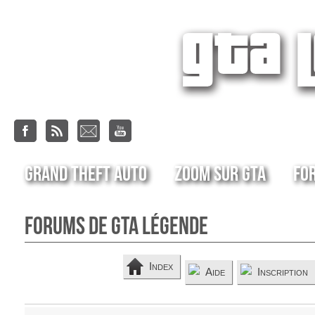
Grand Theft Auto
Zoom sur GTA
Fo
Forums de GTA Légende
Index
Aide
Inscription