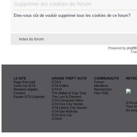
Supprimer les cookies du forum
Etes-vous sûr de vouloir supprimer tous les cookies de ce forum?
Index du forum
Powered by
phpBB
Trad
LE SITE
GRAND THEFT AUTO
COMMUNAUTE
RETRO
Page d'accueil
GTA V
Forum
Zoom sur GTA
GTA Online
Membres
Mentions légales
GTA IV
Rechercher
Contact
The Ballad of Gay Tony
Flux RSS
Equipe GTA Légende
The Lost & Damned
GTA Chinatown Wars
GTA Lég
GTA Vice City Stories
Tous le
GTA Liberty City Stories
les pro
GTA San Andreas
GTA Vice City
GTA III