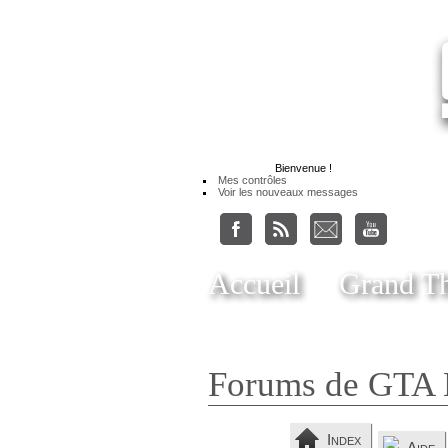
Bienvenue
!
Mes contrôles
Voir les nouveaux messages
Accueil
Grand Th
Forums de GTA 
Index
Aide