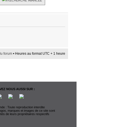
du forum
• Heures au format UTC + 1 heure
EZ NOUS AUSSI SUR :
de : Toute reproduction interdite
logos, marques et images de ce site sont
étés de leurs propriétaires respectifs