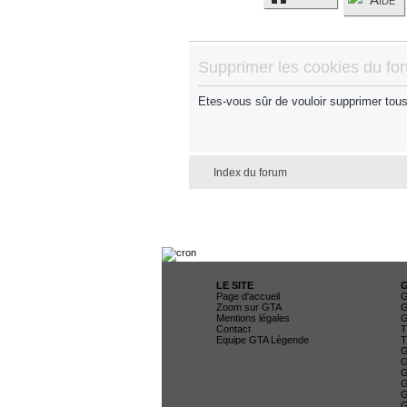
Supprimer les cookies du fo
Etes-vous sûr de vouloir supprimer tou
Index du forum
LE SITE
Page d'accueil
G
Zoom sur GTA
G
Mentions légales
G
Contact
T
Equipe GTA Légende
T
G
G
G
G
G
G