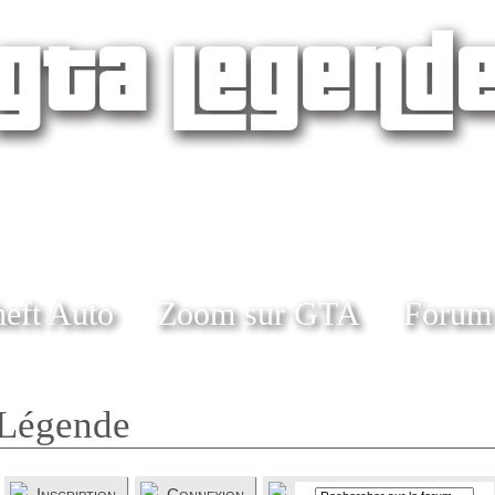
eft Auto
Zoom sur GTA
Forum
Légende
Inscription
Connexion