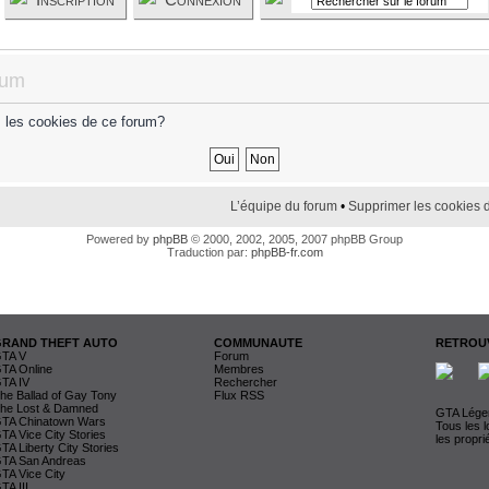
rum
s les cookies de ce forum?
L’équipe du forum
•
Supprimer les cookies 
Powered by
phpBB
© 2000, 2002, 2005, 2007 phpBB Group
Traduction par:
phpBB-fr.com
GRAND THEFT AUTO
COMMUNAUTE
RETROUV
TA V
Forum
TA Online
Membres
TA IV
Rechercher
he Ballad of Gay Tony
Flux RSS
he Lost & Damned
GTA Légen
TA Chinatown Wars
Tous les 
TA Vice City Stories
les propri
TA Liberty City Stories
TA San Andreas
TA Vice City
TA III