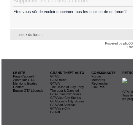
Supprimer les cookies du forum
Etes-vous sûr de vouloir supprimer tous les cookies de ce forum?
Index du forum
Powered by
phpBB
Trad
LE SITE
GRAND THEFT AUTO
COMMUNAUTE
RETRO
Page d'accueil
GTA V
Forum
Zoom sur GTA
GTA Online
Membres
Mentions légales
GTA IV
Rechercher
Contact
The Ballad of Gay Tony
Flux RSS
Equipe GTA Légende
The Lost & Damned
GTA Lég
GTA Chinatown Wars
Tous le
GTA Vice City Stories
les pro
GTA Liberty City Stories
GTA San Andreas
GTA Vice City
GTA III