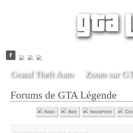
Grand Theft Auto
Zoom sur G
Forums de GTA Légende
Index
Aide
Inscription
Con