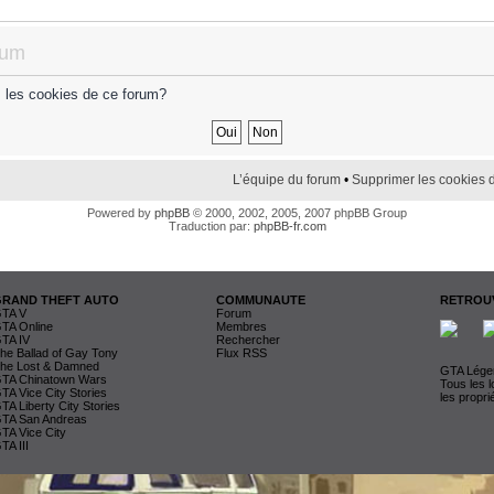
rum
s les cookies de ce forum?
L’équipe du forum
•
Supprimer les cookies 
Powered by
phpBB
© 2000, 2002, 2005, 2007 phpBB Group
Traduction par:
phpBB-fr.com
GRAND THEFT AUTO
COMMUNAUTE
RETROUV
TA V
Forum
TA Online
Membres
TA IV
Rechercher
he Ballad of Gay Tony
Flux RSS
he Lost & Damned
GTA Légen
TA Chinatown Wars
Tous les 
TA Vice City Stories
les propri
TA Liberty City Stories
TA San Andreas
TA Vice City
TA III