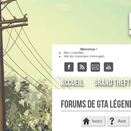
Bienvenue
!
Mes contrôles
Voir les nouveaux messages
Accueil
Grand Theft
Forums de GTA Légen
Index
Aide