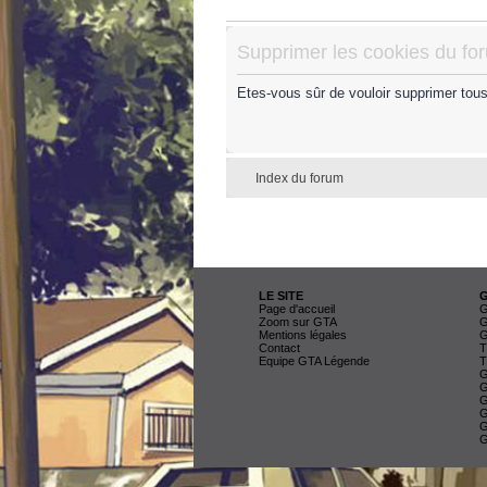
Supprimer les cookies du fo
Etes-vous sûr de vouloir supprimer tou
Index du forum
LE SITE
Page d'accueil
G
Zoom sur GTA
G
Mentions légales
G
Contact
T
Equipe GTA Légende
T
G
G
G
G
G
G