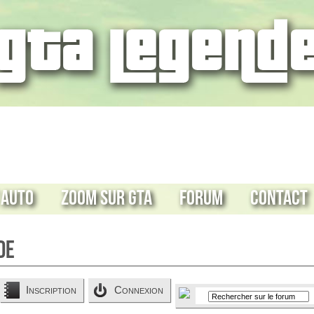
 Auto
Zoom sur GTA
Forum
Contact
de
Inscription
Connexion