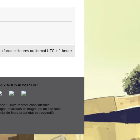
du forum
• Heures au format UTC + 1 heure
EZ NOUS AUSSI SUR :
de : Toute reproduction interdite
logos, marques et images de ce site sont
étés de leurs propriétaires respectifs