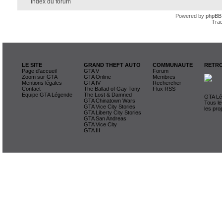
Index du forum
Powered by
phpBB
Trad
LE SITE
GRAND THEFT AUTO
COMMUNAUTE
RETRO
Page d'accueil
GTA V
Forum
Zoom sur GTA
GTA Online
Membres
Mentions légales
GTA IV
Rechercher
Contact
The Ballad of Gay Tony
Flux RSS
Equipe GTA Légende
The Lost & Damned
GTA Lég
GTA Chinatown Wars
Tous le
GTA Vice City Stories
les pro
GTA Liberty City Stories
GTA San Andreas
GTA Vice City
GTA III