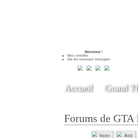
Bienvenue
!
Mes contrôles
Voir les nouveaux messages
Accueil
Grand Th
Forums de GTA 
Index
Aide