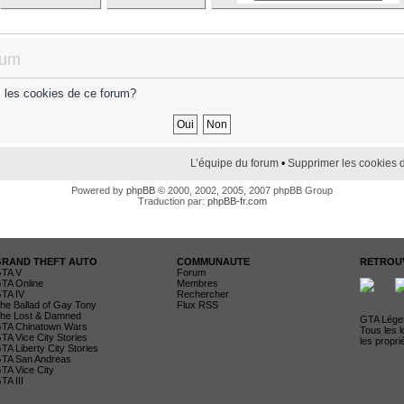
rum
s les cookies de ce forum?
L’équipe du forum
•
Supprimer les cookies 
Powered by
phpBB
© 2000, 2002, 2005, 2007 phpBB Group
Traduction par:
phpBB-fr.com
GRAND THEFT AUTO
COMMUNAUTE
RETROUV
TA V
Forum
TA Online
Membres
TA IV
Rechercher
he Ballad of Gay Tony
Flux RSS
he Lost & Damned
GTA Légen
TA Chinatown Wars
Tous les 
TA Vice City Stories
les propri
TA Liberty City Stories
TA San Andreas
TA Vice City
TA III