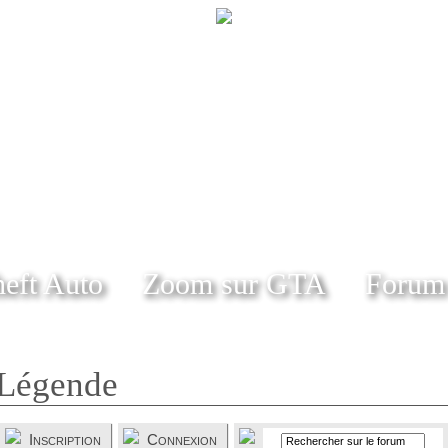
eft Auto
Zoom sur GTA
Forum
Légende
Inscription
Connexion