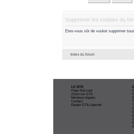
Supprimer les cookies du fo
Etes-vous sûr de vouloir supprimer tou
Index du forum
LE SITE
Page d'accueil
G
Zoom sur GTA
G
Mentions légales
G
Contact
T
Equipe GTA Légende
T
G
G
G
G
G
G