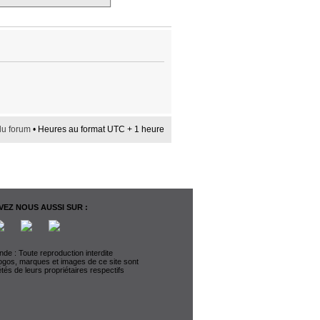
du forum
• Heures au format UTC + 1 heure
EZ NOUS AUSSI SUR :
de : Toute reproduction interdite
logos, marques et images de ce site sont
étés de leurs propriétaires respectifs