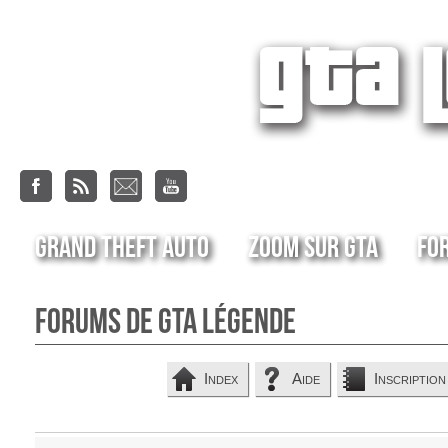
Grand Theft Auto
Zoom sur GTA
Fo
Forums de GTA Légende
Index
Aide
Inscription