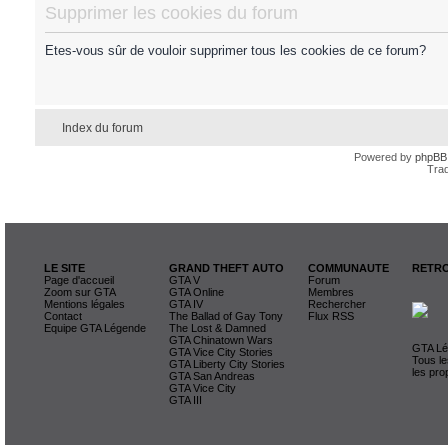
Supprimer les cookies du forum
Etes-vous sûr de vouloir supprimer tous les cookies de ce forum?
Index du forum
Powered by
phpBB
Trad
LE SITE
GRAND THEFT AUTO
COMMUNAUTE
RETRO
Page d'accueil
GTA V
Forum
Zoom sur GTA
GTA Online
Membres
Mentions légales
GTA IV
Rechercher
Contact
The Ballad of Gay Tony
Flux RSS
Equipe GTA Légende
The Lost & Damned
GTA Chinatown Wars
GTA Lég
GTA Vice City Stories
Tous le
GTA Liberty City Stories
les pro
GTA San Andreas
GTA Vice City
GTA III