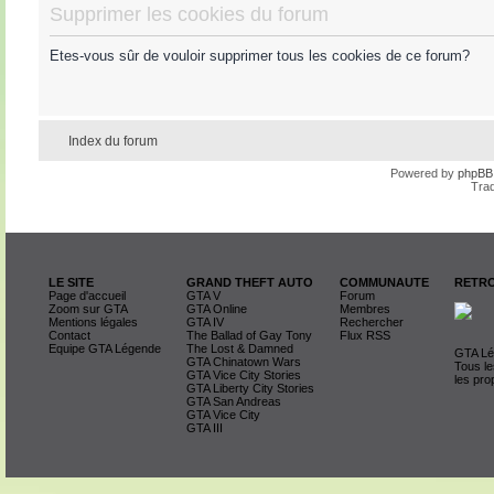
Supprimer les cookies du forum
Etes-vous sûr de vouloir supprimer tous les cookies de ce forum?
Index du forum
Powered by
phpBB
Trad
LE SITE
GRAND THEFT AUTO
COMMUNAUTE
RETRO
Page d'accueil
GTA V
Forum
Zoom sur GTA
GTA Online
Membres
Mentions légales
GTA IV
Rechercher
Contact
The Ballad of Gay Tony
Flux RSS
Equipe GTA Légende
The Lost & Damned
GTA Lég
GTA Chinatown Wars
Tous le
GTA Vice City Stories
les pro
GTA Liberty City Stories
GTA San Andreas
GTA Vice City
GTA III