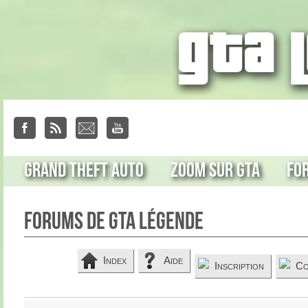
Grand Theft Auto
Zoom sur GTA
Fo
Forums de GTA Légende
Index
Aide
Inscription
Co