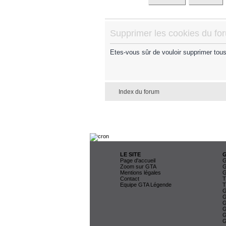
Supprimer les cookies du fo
Etes-vous sûr de vouloir supprimer tou
Index du forum
LE SITE
Page d'accueil
G
Zoom sur GTA
G
Mentions légales
G
Contact
T
Equipe GTA Légende
T
G
G
G
G
G
G