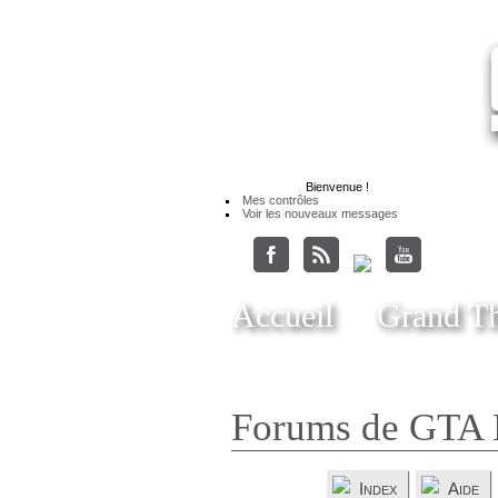
Bienvenue
!
Mes contrôles
Voir les nouveaux messages
Accueil
Grand Th
Forums de GTA 
Index
Aide