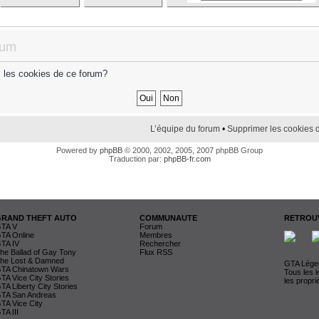
rum
s les cookies de ce forum?
L’équipe du forum
•
Supprimer les cookies 
Powered by
phpBB
© 2000, 2002, 2005, 2007 phpBB Group
Traduction par:
phpBB-fr.com
GRAND THEFT AUTO
COMMUNAUTE
RETROUV
TA V
Forum
TA Online
Membres
TA IV
Rechercher
he Ballad of Gay Tony
Flux RSS
he Lost & Damned
GTA Légen
TA Chinatown Wars
Tous les 
TA Vice City Stories
les propri
TA Liberty City Stories
TA San Andreas
TA Vice City
TA III