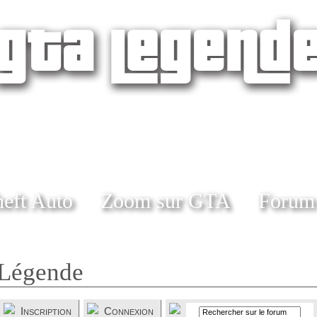
eft Auto
Zoom sur GTA
Forum
Légende
Inscription
Connexion