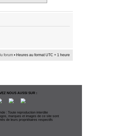
du forum
• Heures au format UTC + 1 heure
EZ NOUS AUSSI SUR :
de : Toute reproduction interdite
logos, marques et images de ce site sont
étés de leurs propriétaires respectifs