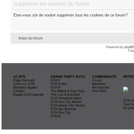
Supprimer les cookies du forum
Etes-vous sûr de vouloir supprimer tous les cookies de ce forum?
Index du forum
Powered by
phpBB
Trad
LE SITE
GRAND THEFT AUTO
COMMUNAUTE
RETRO
Page d'accueil
GTA V
Forum
Zoom sur GTA
GTA Online
Membres
Mentions légales
GTA IV
Rechercher
Contact
The Ballad of Gay Tony
Flux RSS
Equipe GTA Légende
The Lost & Damned
GTA Chinatown Wars
GTA Lég
GTA Vice City Stories
Tous le
GTA Liberty City Stories
les pro
GTA San Andreas
GTA Vice City
GTA III