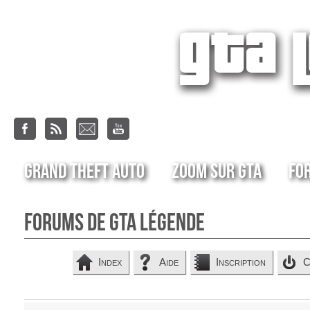
Grand Theft Auto
Zoom sur GTA
Fo
Forums de GTA Légende
Index
Aide
Inscription
C