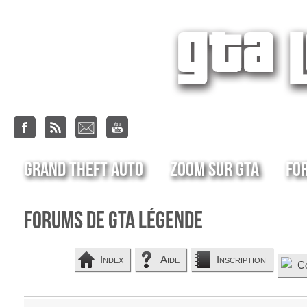
Grand Theft Auto
Zoom sur GTA
Fo
Forums de GTA Légende
Index
Aide
Inscription
C