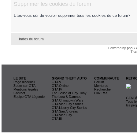
Supprimer les cookies du forum
Etes-vous sûr de vouloir supprimer tous les cookies de ce forum?
Index du forum
Powered by
phpBB
Trad
LE SITE
GRAND THEFT AUTO
COMMUNAUTE
RETRO
Page d'accueil
GTA V
Forum
Zoom sur GTA
GTA Online
Membres
Mentions légales
GTA IV
Rechercher
Contact
The Ballad of Gay Tony
Flux RSS
Equipe GTA Légende
The Lost & Damned
GTA Lég
GTA Chinatown Wars
Tous le
GTA Vice City Stories
les pro
GTA Liberty City Stories
GTA San Andreas
GTA Vice City
GTA III