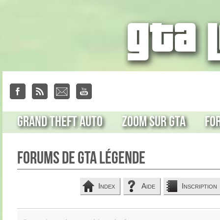
Grand Theft Auto
Zoom sur GTA
Fo
Forums de GTA Légende
Index
Aide
Inscription