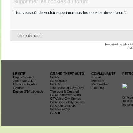
Supprimer les cookies du forum
Etes-vous sûr de vouloir supprimer tous les cookies de ce forum?
Index du forum
Powered by
phpBB
Trad
LE SITE
GRAND THEFT AUTO
COMMUNAUTE
RETRO
Page d'accueil
GTA V
Forum
Zoom sur GTA
GTA Online
Membres
Mentions légales
GTA IV
Rechercher
Contact
The Ballad of Gay Tony
Flux RSS
Equipe GTA Légende
The Lost & Damned
GTA Chinatown Wars
GTA Lég
GTA Vice City Stories
Tous le
GTA Liberty City Stories
les pro
GTA San Andreas
GTA Vice City
GTA III