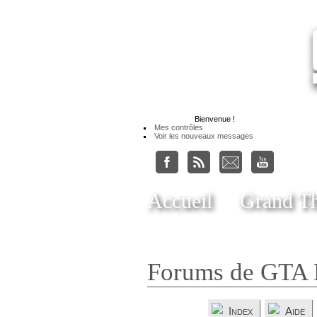
Bienvenue
!
Mes contrôles
Voir les nouveaux messages
Accueil
Grand Th
Forums de GTA 
Index
Aide