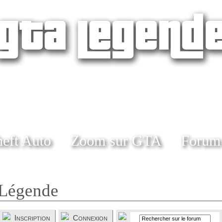
eft Auto
Zoom sur GTA
Forum
Légende
Inscription
Connexion