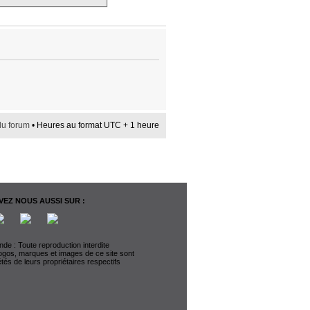
du forum
• Heures au format UTC + 1 heure
EZ NOUS AUSSI SUR :
de : Toute reproduction interdite
logos, marques et images de ce site sont
étés de leurs propriétaires respectifs