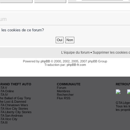
rum
s les cookies de ce forum?
L’équipe du forum
•
Supprimer les cookies 
Powered by
phpBB
© 2000, 2002, 2005, 2007 phpBB Group
Traduction par:
phpBB-fr.com
GRAND THEFT AUTO
COMMUNAUTE
RETROUV
TA V
Forum
TA Online
Membres
TA IV
Rechercher
he Ballad of Gay Tony
Flux RSS
he Lost & Damned
GTA Légen
TA Chinatown Wars
Tous les 
TA Vice City Stories
les propri
TA Liberty City Stories
TA San Andreas
TA Vice City
TA III