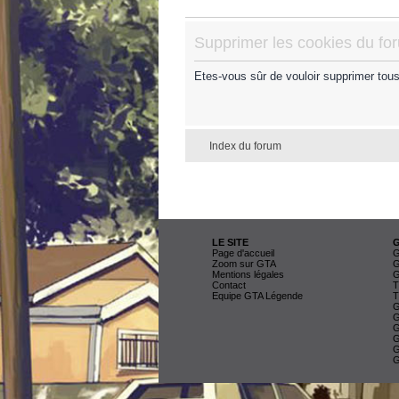
Supprimer les cookies du fo
Etes-vous sûr de vouloir supprimer tou
Index du forum
LE SITE
Page d'accueil
G
Zoom sur GTA
G
Mentions légales
G
Contact
T
Equipe GTA Légende
T
G
G
G
G
G
G