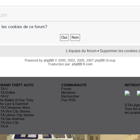
rum
s les cookies de ce forum?
L’équipe du forum
•
Supprimer les cookies 
Powered by
phpBB
© 2000, 2002, 2005, 2007 phpBB Group
Traduction par:
phpBB-fr.com
GRAND THEFT AUTO
COMMUNAUTE
RETROUV
TA V
Forum
TA Online
Membres
TA IV
Rechercher
he Ballad of Gay Tony
Flux RSS
he Lost & Damned
GTA Légen
TA Chinatown Wars
Tous les 
TA Vice City Stories
les propri
TA Liberty City Stories
TA San Andreas
TA Vice City
TA III