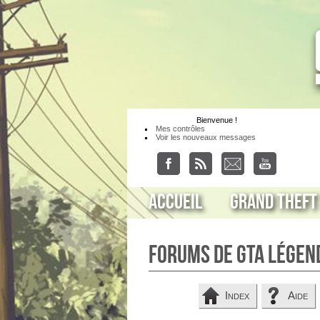
Bienvenue
!
Mes contrôles
Voir les nouveaux messages
Accueil
Grand Theft
Forums de GTA Légen
Index
Aide