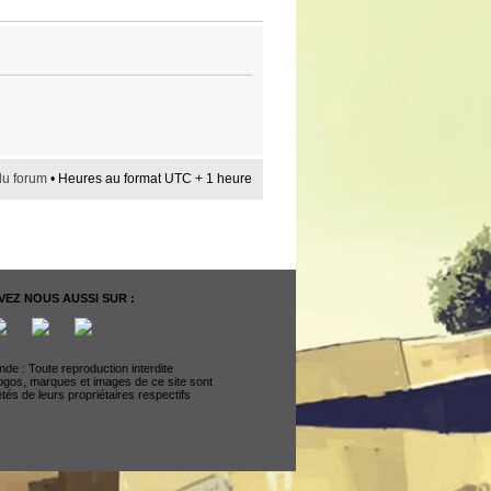
du forum
• Heures au format UTC + 1 heure
EZ NOUS AUSSI SUR :
de : Toute reproduction interdite
logos, marques et images de ce site sont
étés de leurs propriétaires respectifs