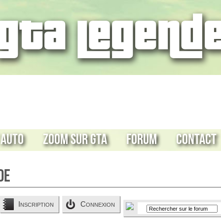
 Auto
Zoom sur GTA
Forum
Contact
de
Inscription
Connexion