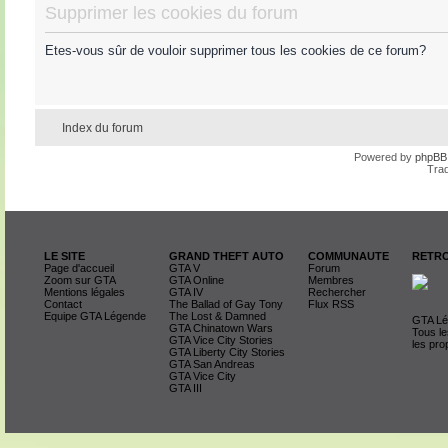
Supprimer les cookies du forum
Etes-vous sûr de vouloir supprimer tous les cookies de ce forum?
Index du forum
Powered by
phpBB
Trad
LE SITE
GRAND THEFT AUTO
COMMUNAUTE
RETRO
Page d'accueil
GTA V
Forum
Zoom sur GTA
GTA Online
Membres
Mentions légales
GTA IV
Rechercher
Contact
The Ballad of Gay Tony
Flux RSS
Equipe GTA Légende
The Lost & Damned
GTA Lég
GTA Chinatown Wars
Tous le
GTA Vice City Stories
les pro
GTA Liberty City Stories
GTA San Andreas
GTA Vice City
GTA III