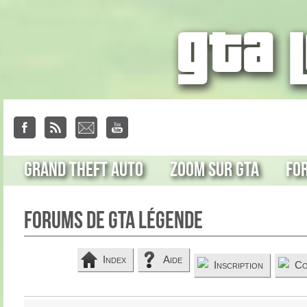
Grand Theft Auto
Zoom sur GTA
Fo
Forums de GTA Légende
Index
Aide
Inscription
Co