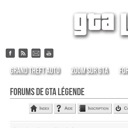
Grand Theft Auto
Zoom sur GTA
Fo
Forums de GTA Légende
Index
Aide
Inscription
C