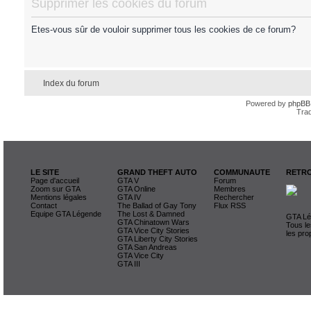
Supprimer les cookies du forum
Etes-vous sûr de vouloir supprimer tous les cookies de ce forum?
Index du forum
Powered by
phpBB
Trad
LE SITE
GRAND THEFT AUTO
COMMUNAUTE
RETRO
Page d'accueil
GTA V
Forum
Zoom sur GTA
GTA Online
Membres
Mentions légales
GTA IV
Rechercher
Contact
The Ballad of Gay Tony
Flux RSS
Equipe GTA Légende
The Lost & Damned
GTA Lég
GTA Chinatown Wars
Tous le
GTA Vice City Stories
les pro
GTA Liberty City Stories
GTA San Andreas
GTA Vice City
GTA III