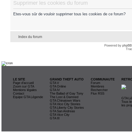
Supprimer les cookies du forum
Etes-vous sûr de vouloir supprimer tous les cookies de ce forum?
Index du forum
Powered by
phpBB
Trad
LE SITE
GRAND THEFT AUTO
COMMUNAUTE
RETRO
Page d'accueil
GTA V
Forum
Zoom sur GTA
GTA Online
Membres
Mentions légales
GTA IV
Rechercher
Contact
The Ballad of Gay Tony
Flux RSS
Equipe GTA Légende
The Lost & Damned
GTA Lég
GTA Chinatown Wars
Tous le
GTA Vice City Stories
les pro
GTA Liberty City Stories
GTA San Andreas
GTA Vice City
GTA III