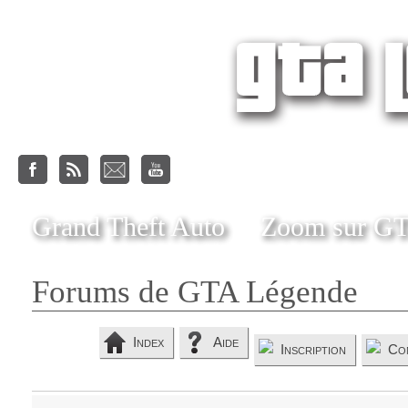
Grand Theft Auto
Zoom sur G
Forums de GTA Légende
Index
Aide
Inscription
Co