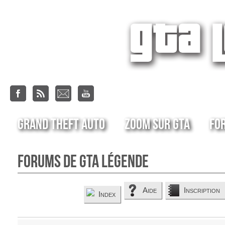
Grand Theft Auto
Zoom sur GTA
Fo
Forums de GTA Légende
Aide
Inscription
Index