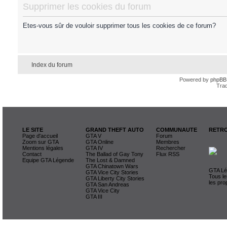
Supprimer les cookies du forum
Etes-vous sûr de vouloir supprimer tous les cookies de ce forum?
Index du forum
Powered by
phpBB
Trad
LE SITE
GRAND THEFT AUTO
COMMUNAUTE
RETRO
Page d'accueil
GTA V
Forum
Zoom sur GTA
GTA Online
Membres
Mentions légales
GTA IV
Rechercher
Contact
The Ballad of Gay Tony
Flux RSS
Equipe GTA Légende
The Lost & Damned
GTA Chinatown Wars
GTA Lég
GTA Vice City Stories
Tous le
GTA Liberty City Stories
les pro
GTA San Andreas
GTA Vice City
GTA III