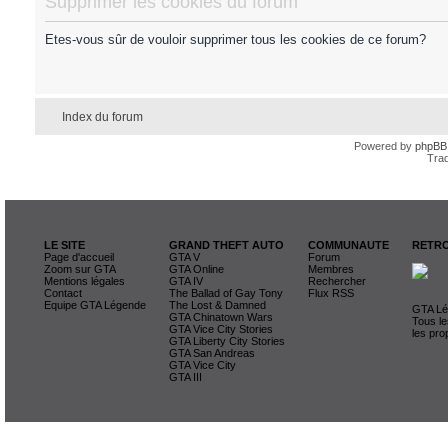
Supprimer les cookies du forum
Etes-vous sûr de vouloir supprimer tous les cookies de ce forum?
Index du forum
Powered by
phpBB
Trad
LE SITE
GRAND THEFT AUTO
COMMUNAUTE
RETRO
Page d'accueil
GTA V
Forum
Zoom sur GTA
GTA Online
Membres
Mentions légales
GTA IV
Rechercher
Contact
The Ballad of Gay Tony
Flux RSS
Equipe GTA Légende
The Lost & Damned
GTA Lég
GTA Chinatown Wars
Tous le
GTA Vice City Stories
les pro
GTA Liberty City Stories
GTA San Andreas
GTA Vice City
GTA III