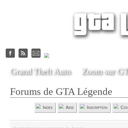
Grand Theft Auto
Zoom sur G
Forums de GTA Légende
Index
Aide
Inscription
Con