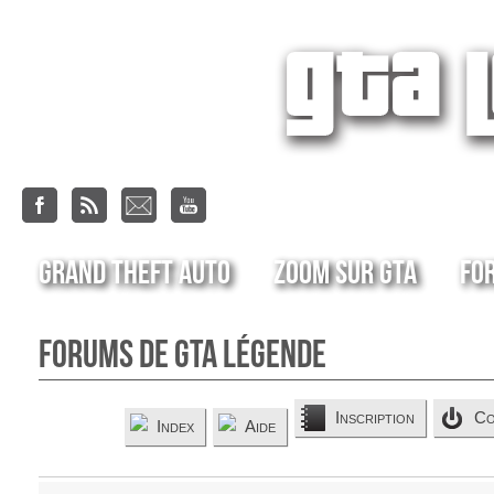
Grand Theft Auto
Zoom sur GTA
Fo
Forums de GTA Légende
Inscription
Co
Index
Aide