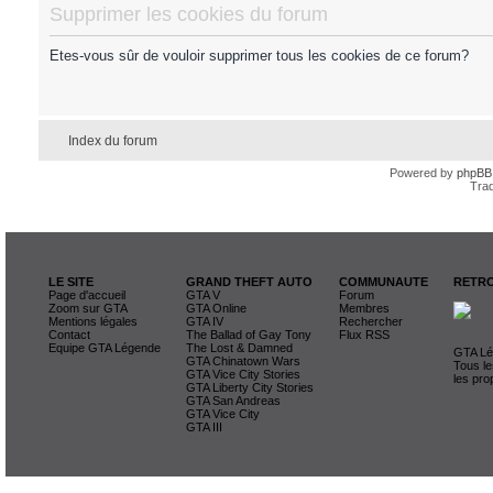
Supprimer les cookies du forum
Etes-vous sûr de vouloir supprimer tous les cookies de ce forum?
Index du forum
Powered by
phpBB
Trad
LE SITE
GRAND THEFT AUTO
COMMUNAUTE
RETRO
Page d'accueil
GTA V
Forum
Zoom sur GTA
GTA Online
Membres
Mentions légales
GTA IV
Rechercher
Contact
The Ballad of Gay Tony
Flux RSS
Equipe GTA Légende
The Lost & Damned
GTA Lég
GTA Chinatown Wars
Tous le
GTA Vice City Stories
les pro
GTA Liberty City Stories
GTA San Andreas
GTA Vice City
GTA III