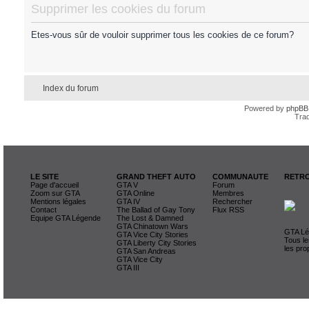
Supprimer les cookies du forum
Etes-vous sûr de vouloir supprimer tous les cookies de ce forum?
Index du forum
Powered by
phpBB
Trad
LE SITE
GRAND THEFT AUTO
COMMUNAUTE
RETRO
Page d'accueil
GTA V
Forum
Zoom sur GTA
GTA Online
Membres
Mentions légales
GTA IV
Rechercher
Contact
The Ballad of Gay Tony
Flux RSS
Equipe GTA Légende
The Lost & Damned
GTA Chinatown Wars
GTA Lég
GTA Vice City Stories
Tous le
GTA Liberty City Stories
les pro
GTA San Andreas
GTA Vice City
GTA III