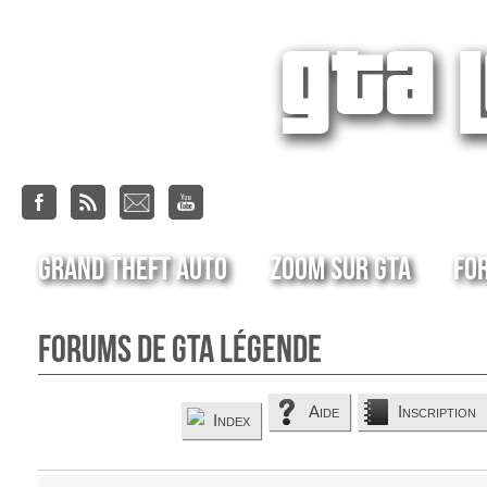
Grand Theft Auto
Zoom sur GTA
Fo
Forums de GTA Légende
Aide
Inscription
Index