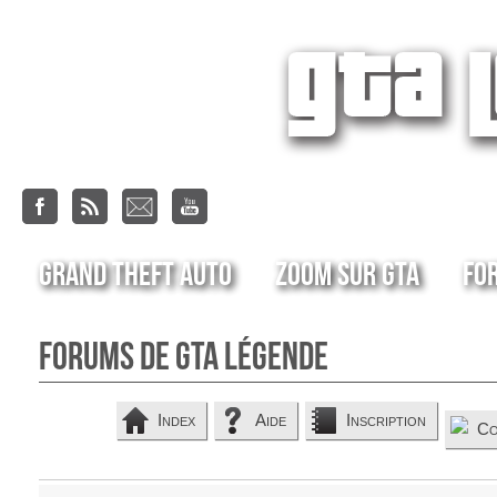
Grand Theft Auto
Zoom sur GTA
Fo
Forums de GTA Légende
Index
Aide
Inscription
Co