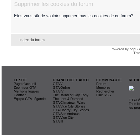
Supprimer les cookies du forum
Etes-vous sûr de vouloir supprimer tous les cookies de ce forum?
Index du forum
Powered by
phpBB
Trad
LE SITE
GRAND THEFT AUTO
COMMUNAUTE
RETRO
Page d'accueil
GTA V
Forum
Zoom sur GTA
GTA Online
Membres
Mentions légales
GTA IV
Rechercher
Contact
The Ballad of Gay Tony
Flux RSS
Equipe GTA Légende
The Lost & Damned
GTA Lég
GTA Chinatown Wars
Tous le
GTA Vice City Stories
les pro
GTA Liberty City Stories
GTA San Andreas
GTA Vice City
GTA III