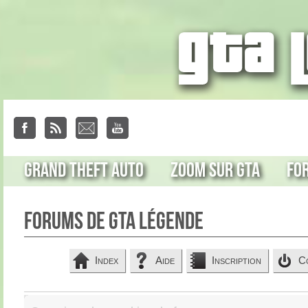
Grand Theft Auto
Zoom sur GTA
Fo
Forums de GTA Légende
Index
Aide
Inscription
C