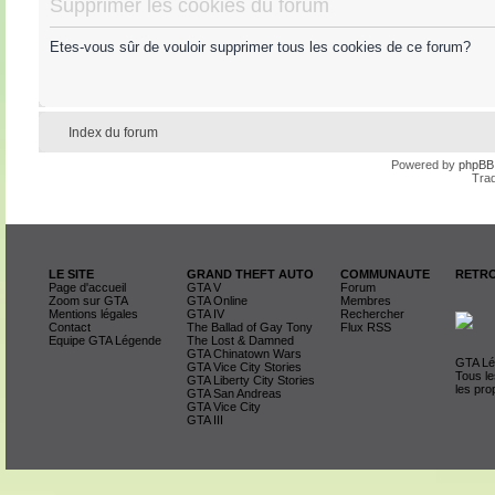
Supprimer les cookies du forum
Etes-vous sûr de vouloir supprimer tous les cookies de ce forum?
Index du forum
Powered by
phpBB
Trad
LE SITE
GRAND THEFT AUTO
COMMUNAUTE
RETRO
Page d'accueil
GTA V
Forum
Zoom sur GTA
GTA Online
Membres
Mentions légales
GTA IV
Rechercher
Contact
The Ballad of Gay Tony
Flux RSS
Equipe GTA Légende
The Lost & Damned
GTA Chinatown Wars
GTA Lég
GTA Vice City Stories
Tous le
GTA Liberty City Stories
les pro
GTA San Andreas
GTA Vice City
GTA III