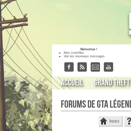
Bienvenue
!
Mes contrôles
Voir les nouveaux messages
Accueil
Grand Theft
Forums de GTA Légen
Index