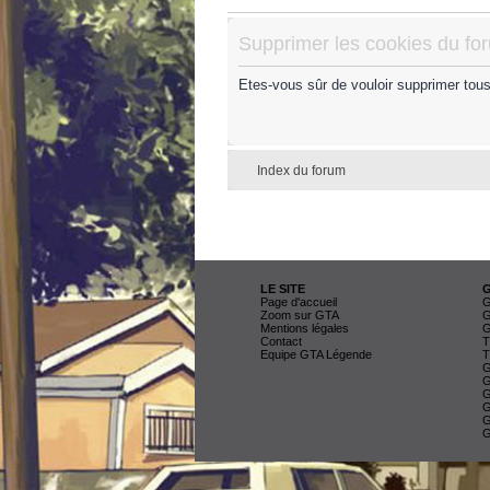
Supprimer les cookies du fo
Etes-vous sûr de vouloir supprimer tou
Index du forum
LE SITE
Page d'accueil
G
Zoom sur GTA
G
Mentions légales
G
Contact
T
Equipe GTA Légende
T
G
G
G
G
G
G