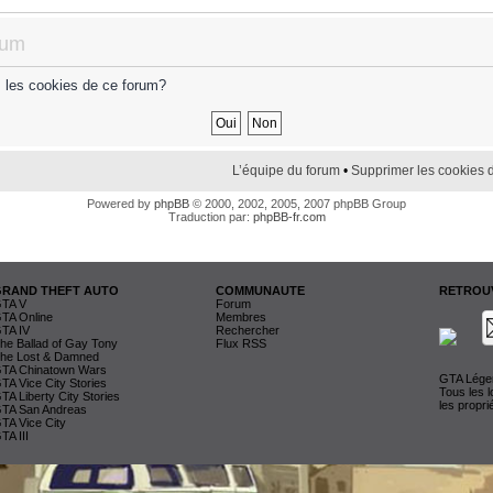
rum
s les cookies de ce forum?
L’équipe du forum
•
Supprimer les cookies 
Powered by
phpBB
© 2000, 2002, 2005, 2007 phpBB Group
Traduction par:
phpBB-fr.com
GRAND THEFT AUTO
COMMUNAUTE
RETROUV
TA V
Forum
TA Online
Membres
TA IV
Rechercher
he Ballad of Gay Tony
Flux RSS
he Lost & Damned
TA Chinatown Wars
GTA Légen
TA Vice City Stories
Tous les 
TA Liberty City Stories
les propri
TA San Andreas
TA Vice City
TA III