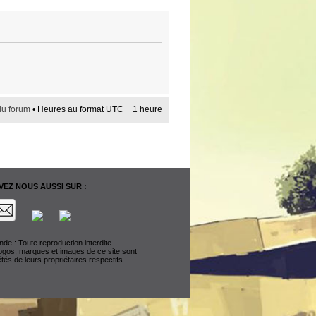
du forum
• Heures au format UTC + 1 heure
EZ NOUS AUSSI SUR :
de : Toute reproduction interdite
logos, marques et images de ce site sont
étés de leurs propriétaires respectifs