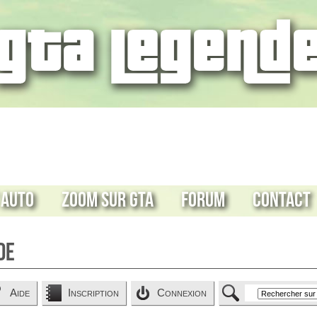
 Auto
Zoom sur GTA
Forum
Contact
de
Aide
Inscription
Connexion