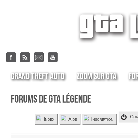
Grand Theft Auto
Zoom sur GTA
Fo
Forums de GTA Légende
Con
Index
Aide
Inscription