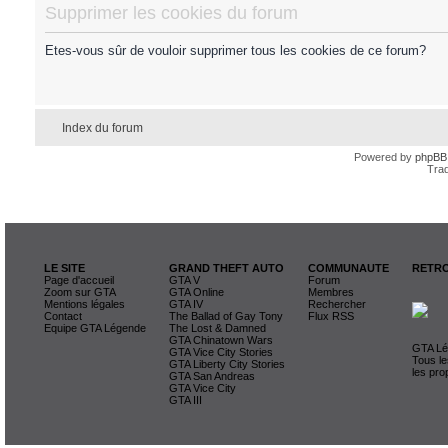
Supprimer les cookies du forum
Etes-vous sûr de vouloir supprimer tous les cookies de ce forum?
Index du forum
Powered by
phpBB
Trad
LE SITE
GRAND THEFT AUTO
COMMUNAUTE
RETRO
Page d'accueil
GTA V
Forum
Zoom sur GTA
GTA Online
Membres
Mentions légales
GTA IV
Rechercher
Contact
The Ballad of Gay Tony
Flux RSS
Equipe GTA Légende
The Lost & Damned
GTA Chinatown Wars
GTA Lég
GTA Vice City Stories
Tous le
GTA Liberty City Stories
les pro
GTA San Andreas
GTA Vice City
GTA III