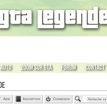
 Auto
Zoom sur GTA
Forum
Contact
de
Aide
Inscription
Connexion