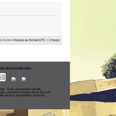
du forum
• Heures au format UTC + 1 heure
EZ NOUS AUSSI SUR :
de : Toute reproduction interdite
logos, marques et images de ce site sont
étés de leurs propriétaires respectifs