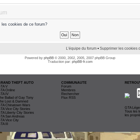
rum
s les cookies de ce forum?
L’équipe du forum
•
Supprimer les cookies 
Powered by
phpBB
© 2000, 2002, 2005, 2007 phpBB Group
Traduction par:
phpBB-fr.com
GRAND THEFT AUTO
COMMUNAUTE
RETROUV
TA V
Forum
TA Online
Membres
TA IV
Rechercher
he Ballad of Gay Tony
Flux RSS
he Lost & Damned
TA Chinatown Wars
GTA Légen
TA Vice City Stories
Tous les 
TA Liberty City Stories
les propri
TA San Andreas
TA Vice City
TA III