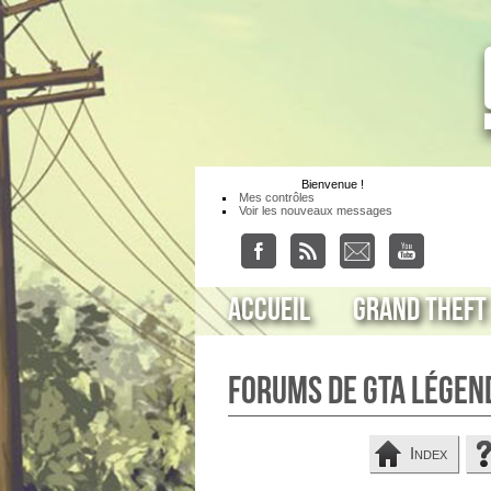
Bienvenue
!
Mes contrôles
Voir les nouveaux messages
Accueil
Grand Theft
Forums de GTA Légen
Index