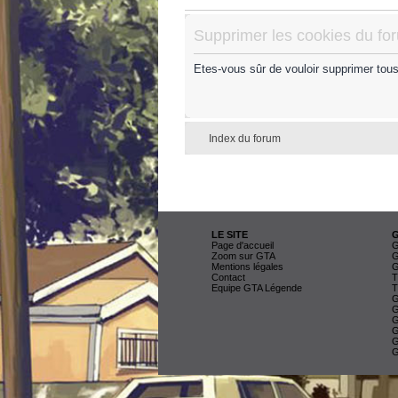
Supprimer les cookies du fo
Etes-vous sûr de vouloir supprimer tou
Index du forum
LE SITE
Page d'accueil
G
Zoom sur GTA
G
Mentions légales
G
Contact
T
Equipe GTA Légende
T
G
G
G
G
G
G