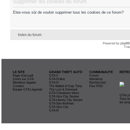
Supprimer les cookies du forum
Etes-vous sûr de vouloir supprimer tous les cookies de ce forum?
Index du forum
Powered by
phpBB
Trad
LE SITE
GRAND THEFT AUTO
COMMUNAUTE
RETRO
Page d'accueil
GTA V
Forum
Zoom sur GTA
GTA Online
Membres
Mentions légales
GTA IV
Rechercher
Contact
The Ballad of Gay Tony
Flux RSS
Equipe GTA Légende
The Lost & Damned
GTA Chinatown Wars
GTA Lég
GTA Vice City Stories
Tous le
GTA Liberty City Stories
les pro
GTA San Andreas
GTA Vice City
GTA III