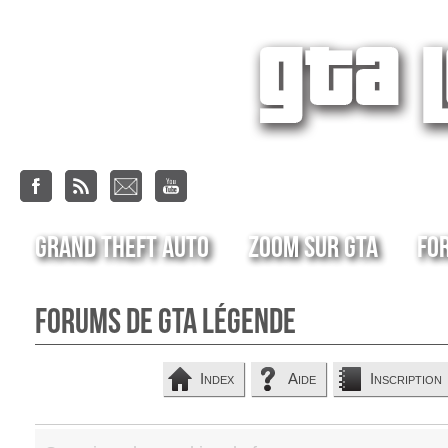
Grand Theft Auto
Zoom sur GTA
Fo
Forums de GTA Légende
Index
Aide
Inscription