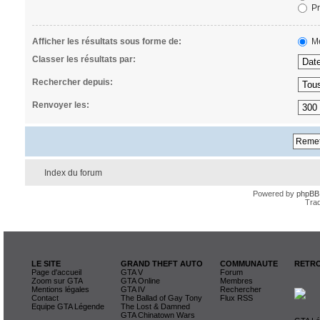
Pr
Afficher les résultats sous forme de:
Me
Classer les résultats par:
Rechercher depuis:
Renvoyer les:
Index du forum
Powered by
phpBB
Trad
LE SITE
GRAND THEFT AUTO
COMMUNAUTE
RETRO
Page d'accueil
GTA V
Forum
Zoom sur GTA
GTA Online
Membres
Mentions légales
GTA IV
Rechercher
Contact
The Ballad of Gay Tony
Flux RSS
Equipe GTA Légende
The Lost & Damned
GTA Chinatown Wars