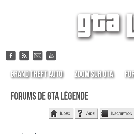
Grand Theft Auto
Zoom sur GTA
Fo
Forums de GTA Légende
Index
Aide
Inscription