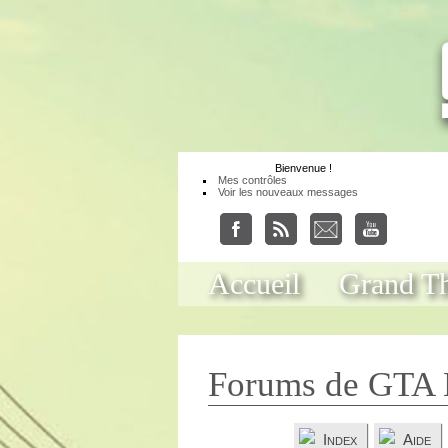
Bienvenue
!
Mes contrôles
Voir les nouveaux messages
Accueil
Grand Th
Forums de GTA 
Index
Aide