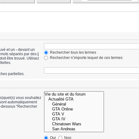
ouvé et un
-
devant un
Rechercher tous les termes
de mots séparés par des
|
Rechercher n’importe lequel de ces termes
it être trouvé. Utilisez
ielles.
hes partielles.
(s)quel(s) vous souhaitez
 sont automatiquement
ci-dessous “Rechercher
Oui
Non