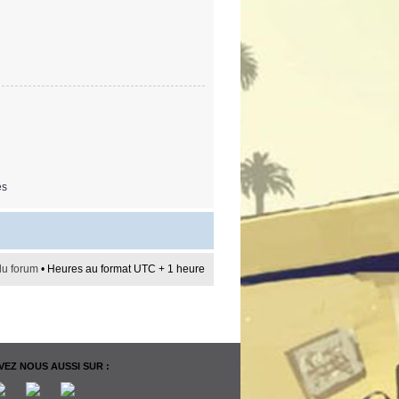
es
du forum
• Heures au format UTC + 1 heure
EZ NOUS AUSSI SUR :