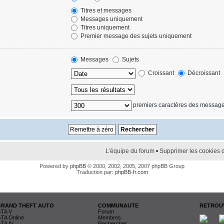
Titres et messages
Messages uniquement
Titres uniquement
Premier message des sujets uniquement
Messages
Sujets
Croissant
Décroissant
premiers caractères des messag
L’équipe du forum
•
Supprimer les cookies 
Powered by
phpBB
© 2000, 2002, 2005, 2007 phpBB Group
Traduction par:
phpBB-fr.com
GRAND THEFT AUTO
COMMUNAUTE
RETROUV
TA V
Forum
TA Online
Membres
TA IV
Rechercher