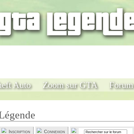
eft Auto
Zoom sur GTA
Forum
Légende
Inscription
Connexion