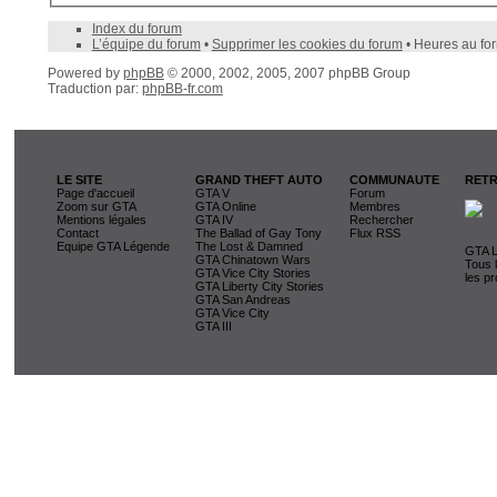
Index du forum
L’équipe du forum
•
Supprimer les cookies du forum
• Heures au fo
Powered by
phpBB
© 2000, 2002, 2005, 2007 phpBB Group
Traduction par:
phpBB-fr.com
LE SITE
GRAND THEFT AUTO
COMMUNAUTE
RETR
Page d'accueil
GTA V
Forum
Zoom sur GTA
GTA Online
Membres
Mentions légales
GTA IV
Rechercher
Contact
The Ballad of Gay Tony
Flux RSS
Equipe GTA Légende
The Lost & Damned
GTA L
GTA Chinatown Wars
Tous 
GTA Vice City Stories
les pr
GTA Liberty City Stories
GTA San Andreas
GTA Vice City
GTA III