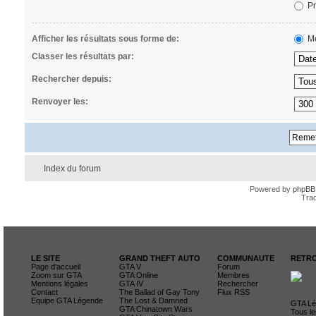
Pr
Afficher les résultats sous forme de:
Me
Classer les résultats par:
Rechercher depuis:
Renvoyer les:
Index du forum
Powered by
phpBB
Trad
LE SITE
GRAND THEFT AUTO
COMMUNAUTE
RETRO
Page d'accueil
GTA V
Forum
Zoom sur GTA
GTA Online
Membres
Mentions légales
GTA IV
Rechercher
Contact
The Ballad of Gay Tony
Flux RSS
Equipe GTA Légende
The Lost & Damned
GTA Lég
GTA Chinatown Wars
Tous le