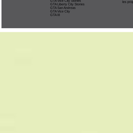
GTA Vice City Stories
les pro
GTA Liberty City Stories
GTA San Andreas
GTA Vice City
GTA III