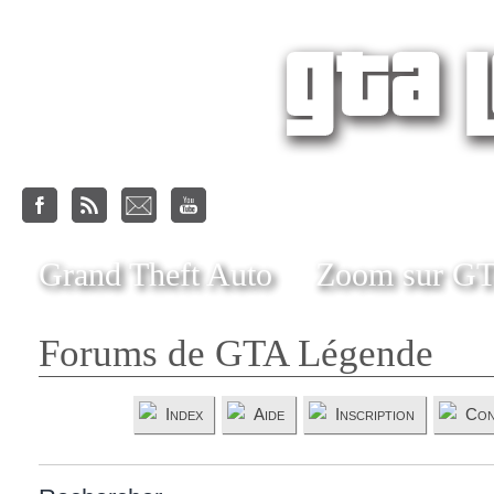
Grand Theft Auto
Zoom sur G
Forums de GTA Légende
Index
Aide
Inscription
Con